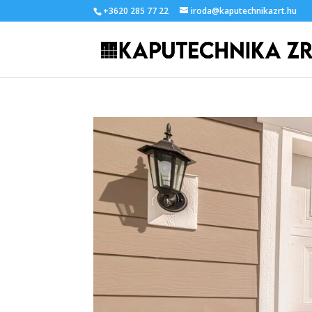
+3620 285 77 22
iroda@kaputechnikazrt.hu