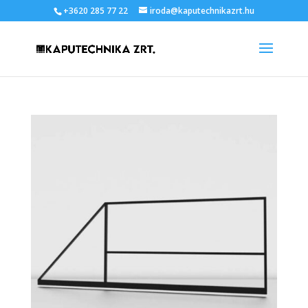
+3620 285 77 22
iroda@kaputechnikazrt.hu