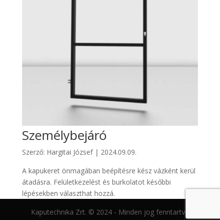
Személybejáró
Szerző:
Hargitai József
|
2024.09.09.
A kapukeret önmagában beépítésre kész vázként kerül
átadásra. Felületkezelést és burkolatot későbbi
lépésekben választhat hozzá.
Kaputechnika Zrt. © 2024 - Minden jog fenntartva