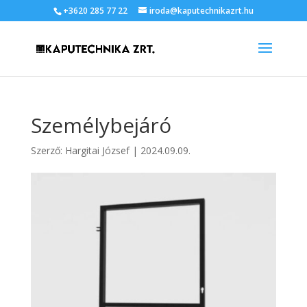
+3620 285 77 22
iroda@kaputechnikazrt.hu
Személybejáró
Szerző:
Hargitai József
|
2024.09.09.