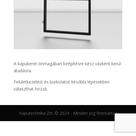
A kapukeret önmagában beépítésre kész vázként kerül
átadásra.
Felületkezelést és burkolatot későbbi lépésekben
választhat hozzá.
Kaputechnika Zrt. © 2024 - Minden jog fenntartva